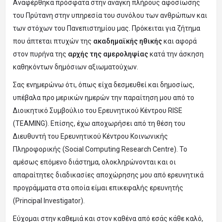
Αναφέρθηκα πρόσφατα στην ανάγκη πλήρους αφοσίωσης
του Πρύτανη στην υπηρεσία του συνόλου των ανθρώπων και
των στόχων του Πανεπιστημίου μας. Πρόκειται για ζήτημα
που άπτεται πτυχών της
ακαδημαϊκής ηθικής
και αφορά
στον πυρήνα της
αρχής της αμεροληψίας
κατά την άσκηση
καθηκόντων δημόσιων αξιωματούχων.
Σας ενημερώνω ότι, όπως είχα δεσμευθεί και δημοσίως,
υπέβαλα προ μερικών ημερών την παραίτηση μου από το
Διοικητικό Συμβούλιο του Ερευνητικού Κέντρου RISE
(TEAMING). Επίσης, έχω αποχωρήσει από τη θέση του
Διευθυντή του Ερευνητικού Κέντρου Κοινωνικής
Πληροφορικής (Social Computing Research Centre). Το
αμέσως επόμενο διάστημα, ολοκληρώνονται και οι
απαραίτητες διαδικασίες αποχώρησης μου από ερευνητικά
προγράμματα στα οποία είμαι επικεφαλής ερευνητής
(Principal Investigator).
Εύχομαι στην καθεμιά και στον καθένα από εσάς κάθε καλό,