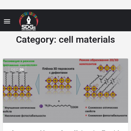
Category:
cell materials
DEC
06